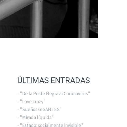
ÚLTIMAS ENTRADAS
- "De la Peste Negra al Coronavirus"
- "Love crazy"
- "Sueños GIGANTES"
- "Mirada líquida"
- "Estado: socialmente invisible"